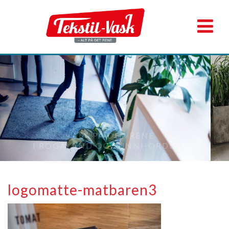
ALT PÅ DET RENE
I ROGALAND OG SUNNHORDLAND
logomatte-matbaren3