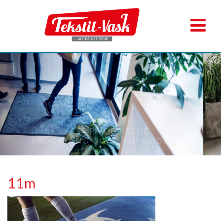
ALT PÅ DET RENE
I ROGALAND OG SUNNHORDLAND
11m