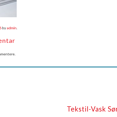
6
by
admin
.
entar
mmentere.
Tekstil-Vask Sø