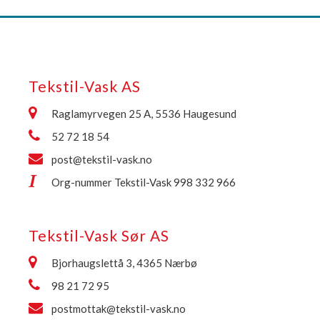
Tekstil-Vask AS
Raglamyrvegen 25 A, 5536 Haugesund
52 72 18 54
post@tekstil-vask.no
Org-nummer Tekstil-Vask 998 332 966
Tekstil-Vask Sør AS
Bjorhaugslettå 3, 4365 Nærbø
98 21 72 95
postmottak@tekstil-vask.no