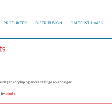
PRODUKTER
DISTRIBUSJON
OM TEKSTIL-VASK
ts
msdager, i bryllup og andre festlige anledninger.
6
by
admin
.