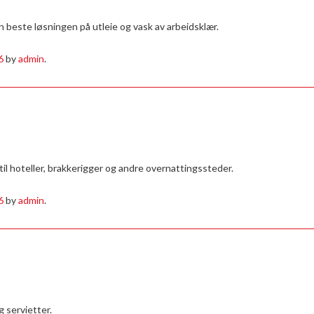
en beste løsningen på utleie og vask av arbeidsklær.
6
by
admin
.
 til hoteller, brakkerigger og andre overnattingssteder.
6
by
admin
.
g servietter.