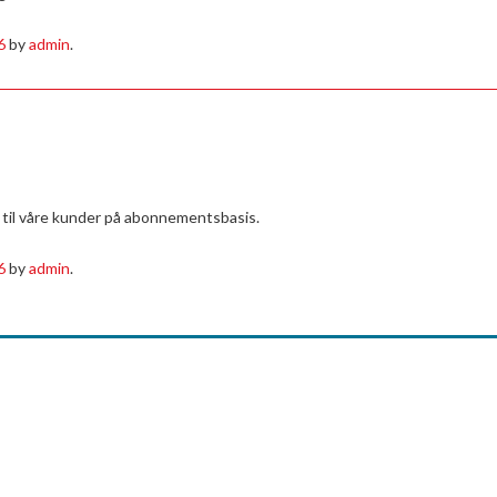
6
by
admin
.
t til våre kunder på abonnementsbasis.
6
by
admin
.