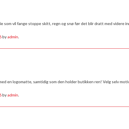
eie som vil fange stoppe skitt, regn og snø før det blir dratt med videre inn
6
by
admin
.
ed en logomatte, samtidig som den holder butikken ren! Velg selv motiv
6
by
admin
.